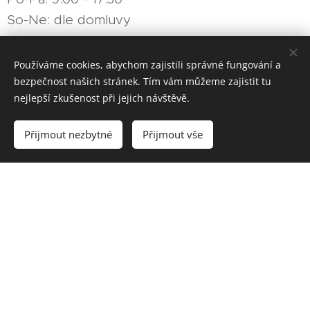
So-Ne: dle domluvy
Používáme cookies, abychom zajistili správné fungování a
bezpečnost našich stránek. Tím vám můžeme zajistit tu
nejlepší zkušenost při jejich návštěvě.
www.autoservisfidatrade.cz
Přijmout nezbytné
Přijmout vše
Vytvořit stránky
Vytvořte si webové stránky zdarma!
www.privesyfidatrade.cz
FiDa Trade, s.r.o. Dlouhé Pole 35 256 01 Benešov u Prahy, +420
603 278 075 +420 603 240 686
Vytvořeno službou
Webnode
Cookies