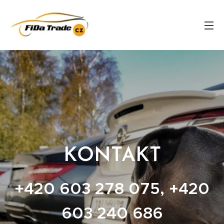
KONTAKT
+420 603 278 075, +420
603 240 686